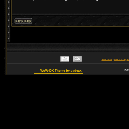
SMF 2.0.18
|
SMF © 2020
,
Si
ba
WoW-DK Theme by padexx.