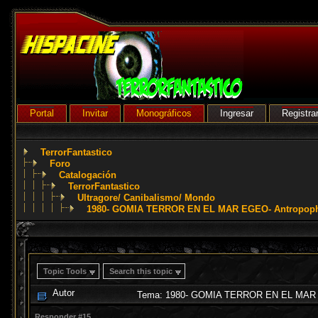
Portal
Invitar
Monográficos
Ingresar
Registra
TerrorFantastico
Foro
Catalogación
TerrorFantastico
Ultragore/ Canibalismo/ Mondo
1980- GOMIA TERROR EN EL MAR EGEO- Antropopha
Topic Tools
Search this topic
Autor
Tema: 1980- GOMIA TERROR EN EL MAR EG
Responder #15