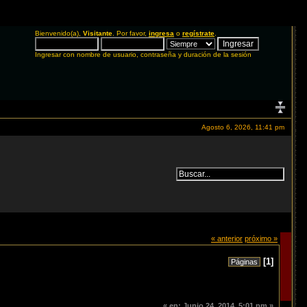
Bienvenido(a),
Visitante
. Por favor,
ingresa
o
regístrate
.
Ingresar con nombre de usuario, contraseña y duración de la sesión
Agosto 6, 2026, 11:41 pm
« anterior
próximo »
[
1
]
Páginas
«
en:
Junio 24, 2014, 5:01 pm »