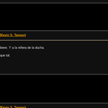
Kevin S. Tenney)
biere. Y a la niñera de la ducha.
que tal.
Kevin S. Tenney)