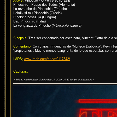
AKAS;
Pinóquio - O Perverso (Brasil)
Pinocchio - Puppe des Todes (Alemania)
La revanche de Pinocchio (Francia)
I ekdikisi tou Pinocchio (Grecia)
Pinokkió bosszúja (Hungría)
Bad Pinocchio (Italia)
La venganza de Pinocho (México,Venezuela)
Sinopsis;
Tras ser condenado por asesinato, Vincent Gotto deja a s
Comentario;
Con claras influencias de “Muñeco Diabólico”, Kevin Te
“propietarios”. Mucho menos sangrienta de lo que esperaba, con una
IMDB;
www.imdb.com/title/tt0117342/
Capturas;
«
Última modificación: Septiembre 19, 2019, 10:29 pm por manulochulo
»