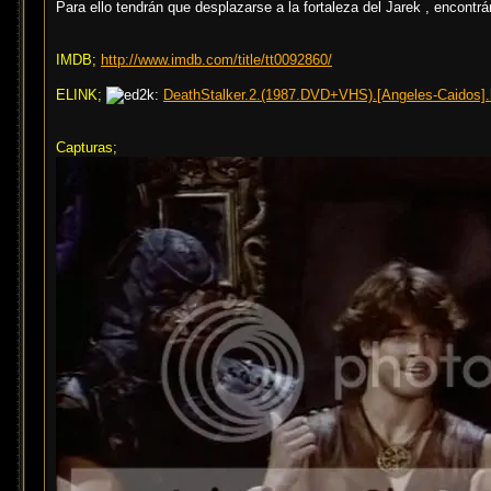
Para ello tendrán que desplazarse a la fortaleza del Jarek , encontrá
IMDB;
http://www.imdb.com/title/tt0092860/
ELINK;
DeathStalker.2.(1987.DVD+VHS).[Angeles-Caidos].
Capturas;