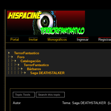
Portal
Invitar
Monográficos
Ingresar
Registra
TerrorFantastico
Foro
Catalogación
TerrorFantastico
Bárbaros
Saga DEATHSTALKER
Topic Tools
Search this topic
Autor
Tema: Saga DEATHSTALKER (Leí