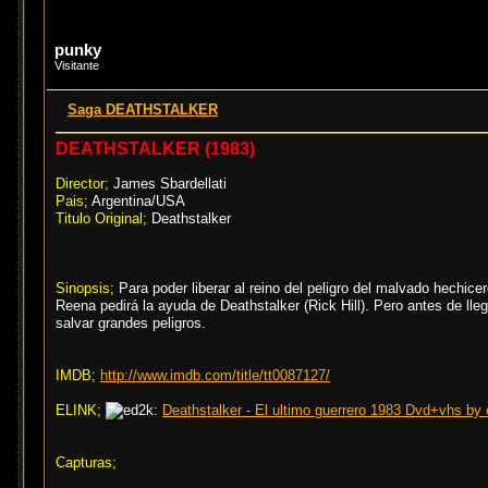
punky
Visitante
Saga DEATHSTALKER
DEATHSTALKER (1983)
Director;
James Sbardellati
Pais;
Argentina/USA
Titulo Original;
Deathstalker
Sinopsis;
Para poder liberar al reino del peligro del malvado hechice
Reena pedirá la ayuda de Deathstalker (Rick Hill). Pero antes de ll
salvar grandes peligros.
IMDB;
http://www.imdb.com/title/tt0087127/
ELINK;
Deathstalker - El ultimo guerrero 1983 Dvd+vhs by c
Capturas;