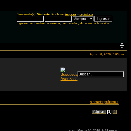
Bienvenido(a),
Visitante
. Por favor,
ingresa
o
regístrate
.
Ingresar con nombre de usuario, contraseña y duración de la sesión
Agosto 8, 2026, 5:03 pm
« anterior
próximo »
[
1
]
Páginas
2
«
en:
Marzo 30, 2010, 9:51 pm »