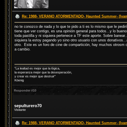
Re: 1988- VERANO ATORMENTADO- Haunted Summer- (Ivan
no te conozco de nada y lo que te pido a ti es lo mismo que le pedir
tiene que ver contigo, es una opinión general para todos...y lo buen
toda pastilla y ni siquiera pertenece a TF este aporte. Sobre banea
siquiera la estoy pagando yo sino otro usuario con unos donativos...
otro. Este es un foro de cine de compartición, hay muchos otrosm col
a cambio.
"La lealtad es mejor que la lógica,
la esperanza mejor que la desesperación,
y crear es mejor que destruir"
Köenig
Responder #10
sepulturero70
Visitante
Re: 1988- VERANO ATORMENTADO- Haunted Summer- (Ivan