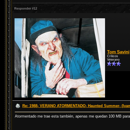
Responder #12
Tom Savini
Críticos
Veterano
Re: 1988- VERANO ATORMENTADO- Haunted Summer- (Ivan
Atormentado me trae esta también, apenas me quedan 100 MB para c