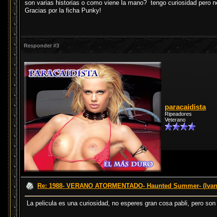
son varias historias o como viene la mano? tengo curiosidad pero n
Gracias por la ficha Punky!
Responder #3
paracaidista
Ripeadores
Veterano
Re: 1988- VERANO ATORMENTADO- Haunted Summer- (Ivan
La pelicula es una curiosidad, no esperes gran cosa pabli, pero son 