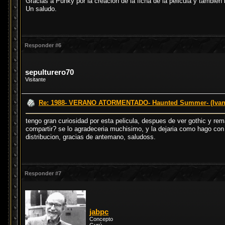
Gracias a Punky por la creacion de la ficha de la pelicula y tambien l
Un saludo.
Responder #6
sepulturero70
Visitante
Re: 1988- VERANO ATORMENTADO- Haunted Summer- (Ivan
tengo gran curiosidad por esta pelicula, despues de ver gothic y rem
compartir? se lo agradeceria muchisimo, y la dejaria como hago con
distribucion, gracias de antemano, saludoss.
Responder #7
jabpc
Concepto