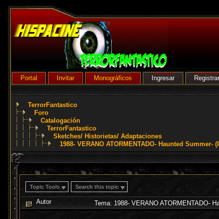
Portal
Invitar
Monográficos
Ingresar
Registra
TerrorFantastico
Foro
Catalogación
TerrorFantastico
Sketches/ Historietas/ Adaptaciones
1988- VERANO ATORMENTADO- Haunted Summer- (Iv
Topic Tools
Search this topic
Autor
Tema: 1988- VERANO ATORMENTADO- Haunt