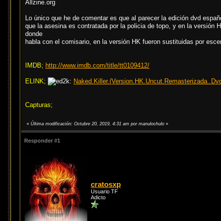
Allzine.org
Lo único que he de comentar es que al parecer la edición dvd españ
que la asesina es contratada por la policia de topo, y en la versión
donde
habla con el comisario, en la versión HK fueron sustituidas por esce
IMDB;
http://www.imdb.com/title/tt0109412/
ELINK;
Naked.Killer.(Version.HK.Uncut.Remasterizada..Dv
Capturas;
«
Última modificación: Octubre 20, 2019, 4:31 am por manulochulo
»
Responder #1
cratosxp
Usuario TF
Adicto