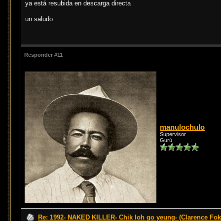
ya está resubida en descarga directa
un saludo
Responder #11
manulochulo
Supervisor
Gurú
Re: 1992- NAKED KILLER- Chik loh go yeung- (Clarence Fok