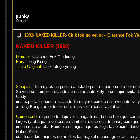
punky
Visitante
1992- NAKED KILLER- Chik loh go yeung- (Clarence Fok Yiu
NAKED KILLER (1992)
Director;
Clarence Fok Yiu-leung
Pais;
Hong Kong
Titulo Original;
Chik loh go yeung
Sinopsis;
Tommy es un policía afectado por la muerte de su hermano 
Su vida se complica cuando se enamora de kitty, una mujer ávida de
Cindy,
una experta luchadora. Cuando Tommy reaparece en la vida de Kitty, 
a Hong Kong con órdenes concretas: eliminarlas a ambas.
Comentario;
o que no te dejó ver manga films, lo que hizo que con aq
largos (y otra parte del cuerpo también, dicho sea de paso) para que
ni una misera teta. Pues bien amigos aquí os llega la solución d
Naked Killer,
con todas las mujeres como dios las trajo el mundo, gore, acción 