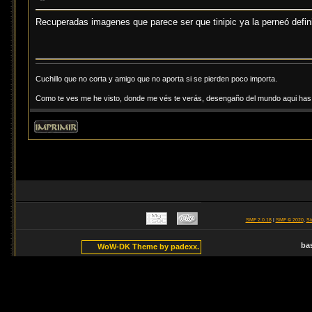
Recuperadas imagenes que parece ser que tinipic ya la perneó defi
Cuchillo que no corta y amigo que no aporta si se pierden poco importa.
Como te ves me he visto, donde me vés te verás, desengaño del mundo aqui has d
SMF 2.0.18
|
SMF © 2020
,
Si
ba
WoW-DK Theme by padexx.