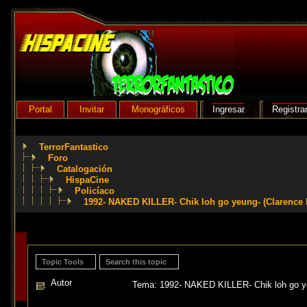
Portal
Invitar
Monográficos
Ingresar
Registra
TerrorFantastico
Foro
Catalogación
HispaCine
Policíaco
1992- NAKED KILLER- Chik loh go yeung- (Clarence 
Topic Tools
Search this topic
Autor
Tema: 1992- NAKED KILLER- Chik loh go ye