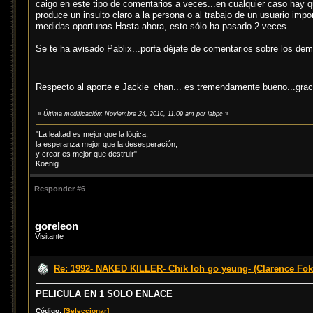
caigo en este tipo de comentarios a veces...en cualquier caso hay q
produce un insulto claro a la persona o al trabajo de un usuario impo
medidas oportunas.Hasta ahora, esto sólo ha pasado 2 veces.
Se te ha avisado Pablix...porfa déjate de comentarios sobre los dem
Respecto al aporte e Jackie_chan... es tremendamente bueno...grac
«
Última modificación: Noviembre 24, 2010, 11:09 am por jabpc
»
"La lealtad es mejor que la lógica,
la esperanza mejor que la desesperación,
y crear es mejor que destruir"
Köenig
Responder #6
goreleon
Visitante
Re: 1992- NAKED KILLER- Chik loh go yeung- (Clarence Fok
PELICULA EN 1 SOLO ENLACE
Código:
[Seleccionar]