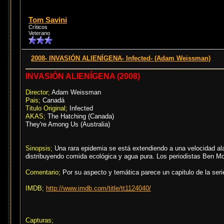
Tom Savini
Críticos
Veterano
2008- INVASIÓN ALIENÍGENA- Infected- (Adam Weissman)
INVASIÓN ALIENÍGENA (2008)
Director;
Adam Weissman
Pais;
Canadá
Titulo Original;
Infected
AKAS;
The Hatching (Canada)
They're Among Us (Australia)
Sinopsis;
Una rara epidemia se está extendiendo a una velocidad alar
distribuyendo comida ecológica y agua pura. Los periodistas Ben Mos
Comentario;
Por su aspecto y temática parece un capitulo de la serie 
IMDB;
http://www.imdb.com/title/tt1124040/
Capturas;