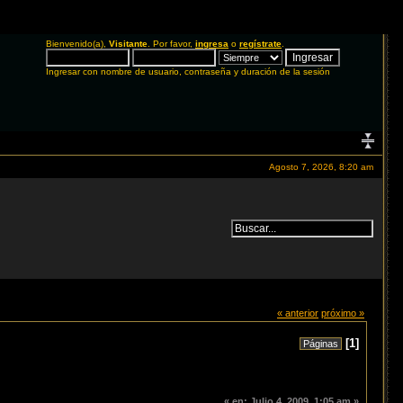
Bienvenido(a),
Visitante
. Por favor,
ingresa
o
regístrate
.
Ingresar con nombre de usuario, contraseña y duración de la sesión
Agosto 7, 2026, 8:20 am
« anterior
próximo »
[
1
]
Páginas
«
en:
Julio 4, 2009, 1:05 am »