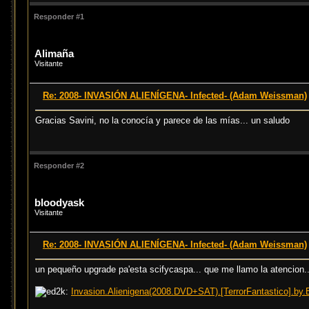
Responder #1
Alimaña
Visitante
Re: 2008- INVASIÓN ALIENÍGENA- Infected- (Adam Weissman)
Gracias Savini, no la conocía y parece de las mías... un saludo
Responder #2
bloodyask
Visitante
Re: 2008- INVASIÓN ALIENÍGENA- Infected- (Adam Weissman)
un pequeño upgrade pa'esta scifycaspa... que me llamo la atencion..
Invasion.Alienigena(2008.DVD+SAT).[TerrorFantastico].by.