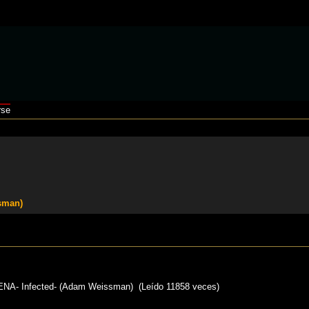
rse
sman)
NA- Infected- (Adam Weissman) (Leído 11858 veces)