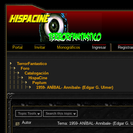
Portal
Invitar
Monográficos
Ingresar
Registra
TerrorFantastico
Foro
Catalogación
HispaCine
Peplum
1959- ANÍBAL- Annibale- (Edgar G. Ulmer)
Topic Tools
Search this topic
Autor
Tema: 1959- ANÍBAL- Annibale- (Edgar G. U