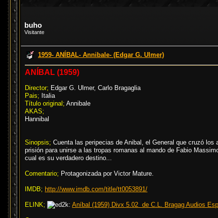
buho
Visitante
1959- ANÍBAL- Annibale- (Edgar G. Ulmer)
ANÍBAL (1959)
Director;
Edgar G. Ulmer, Carlo Bragaglia
Pais;
Italia
Título original;
Annibale
AKAS;
Hannibal
Sinopsis;
Cuenta las peripecias de Anibal, el General que cruzó los 
prisión para unirse a las tropas romanas al mando de Fabio Massimo.
cual es su verdadero destino...
Comentario;
Protagonizada por Victor Mature.
IMDB;
http://www.imdb.com/title/tt0053891/
ELINK;
Aníbal (1959) Divx 5.02 de C.L. Bragag Audios Espa