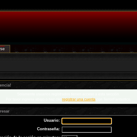
rse
encia!
Solamente usuarios registrados tienen acceso a esta sección.
Por favor ingresa abajo o haz clic
registrar una cuenta
con TerrorFantastico.
resar
Usuario:
Contraseña: