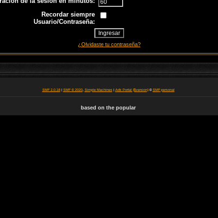
ración de la sesión en minutos:
Recordar siempre
Usuario/Contraseña:
¿Olvidaste tu contraseña?
SMF 2.0.18
|
SMF © 2020
,
Simple Machines
|
Adk Portal {$version}
©
SMF personal
based on the popular