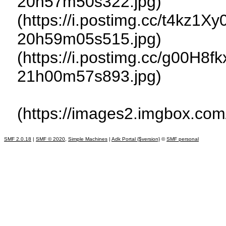
20h57m50s322.jpg)
(https://i.postimg.cc/t4kz1X
20h59m05s515.jpg)
(https://i.postimg.cc/g00H8f
21h00m57s893.jpg)
(https://images2.imgbox.com
SMF 2.0.18
|
SMF © 2020
,
Simple Machines
|
Adk Portal {$version}
©
SMF personal