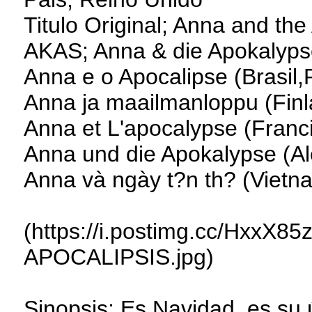
Titulo Original; Anna and th
AKAS; Anna & die Apokalypse
Anna e o Apocalipse (Brasil,
Anna ja maailmanloppu (Finl
Anna et L'apocalypse (Franc
Anna und die Apokalypse (A
Anna và ngày t?n th? (Vietn
(https://i.postimg.cc/HxxX8
APOCALIPSIS.jpg)
Sinopsis; Es Navidad, es su ú