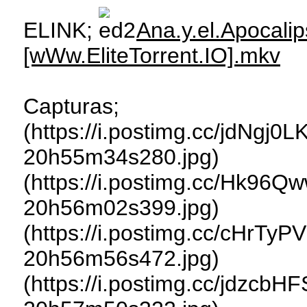
ELINK;
Ana.y.el.Apocalip
[wWw.EliteTorrent.IO].mkv
Capturas;
(https://i.postimg.cc/jdNgj0
20h55m34s280.jpg)
(https://i.postimg.cc/Hk96Q
20h56m02s399.jpg)
(https://i.postimg.cc/cHrTyP
20h56m56s472.jpg)
(https://i.postimg.cc/jdzcbH