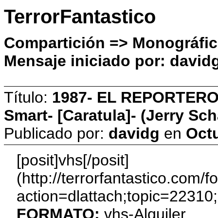
TerrorFantastico
Compartición => Monográf
Mensaje iniciado por: david
Título:
1987- EL REPORTERO 
Smart- [Caratula]- (Jerry Sc
Publicado por:
davidg
en
Octu
[posit]vhs[/posit]
(http://terrorfantastico.com/
action=dlattach;topic=22310
FORMATO;
vhs-Alquiler