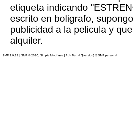
etiqueta indicando "ESTREN
escrito en boligrafo, supong
publicidad a la pelicula y qu
alquiler.
SMF 2.0.18
|
SMF © 2020
,
Simple Machines
|
Adk Portal {$version}
©
SMF personal