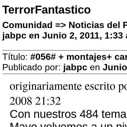
TerrorFantastico
Comunidad => Noticias del P
jabpc en Junio 2, 2011, 1:33
Título:
#056# + montajes+ car
Publicado por:
jabpc
en
Junio
originariamente escrito p
2008 21:32
Con nuestros 484 tema
Mayo volvemos a un niv