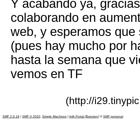
Y acabando ya, gracias
colaborando en aumenta
web, y esperamos que
(pues hay mucho por h
hasta la semana que v
vemos en TF
(http://i29.tinyp
SMF 2.0.18
|
SMF © 2020
,
Simple Machines
|
Adk Portal {$version}
©
SMF personal